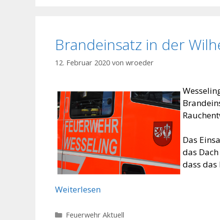
Brandeinsatz in der Wil
12. Februar 2020
von
wroeder
Wesseling
Brandeins
Rauchent
Das Einsa
das Dach 
dass das 
Weiterlesen
Kategorien
Feuerwehr Aktuell