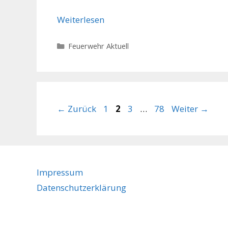
Weiterlesen
Kategorien
Feuerwehr Aktuell
Seite
Seite
Seite
Seite
←
Zurück
1
2
3
…
78
Weiter
→
Impressum
Datenschutzerklärung