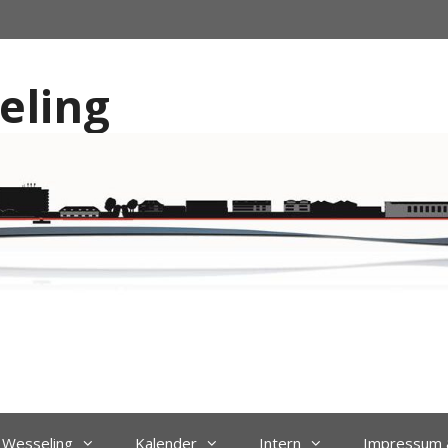
eling
r Wesseling
Kalender
Intern
Impressum 