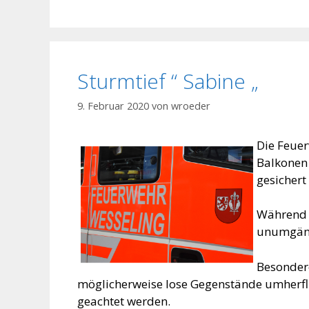
Sturmtief “ Sabine „
9. Februar 2020
von
wroeder
Die Feuer
Balkonen 
gesichert
Während d
unumgäng
Besondere
möglicherweise lose Gegenstände umherfli
geachtet werden.