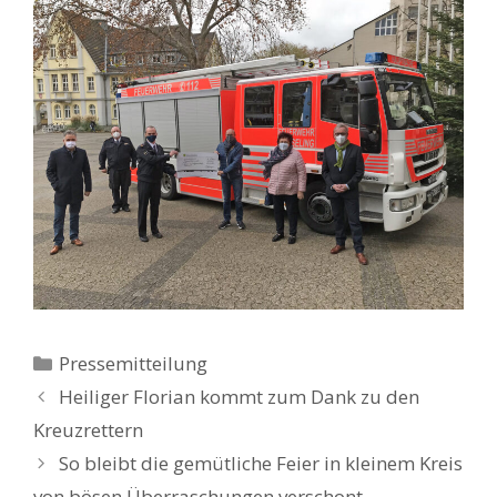
Kategorien
Pressemitteilung
Heiliger Florian kommt zum Dank zu den
Kreuzrettern
So bleibt die gemütliche Feier in kleinem Kreis
von bösen Überraschungen verschont